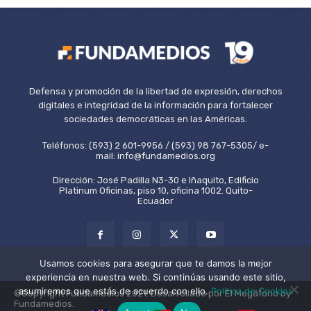
Defensa y promoción de la libertad de expresión, derechos
digitales e integridad de la información para fortalecer
sociedades democráticas en las Américas.
Teléfonos: (593) 2 601-9956 / (593) 98 767-5305/ e-
mail: info@fundamedios.org
Dirección: José Padilla N3-30 e Iñaquito, Edificio
Platinum Oficinas, piso 10, oficina 1002. Quito-
Ecuador
Usamos cookies para asegurar que te damos la mejor
experiencia en nuestra web. Si continúas usando este sitio,
asumiremos que estás de acuerdo con ello.
Política de Cookies
©Copyright Fundamedios 2021. Desarrollado por El Megáfono by
Fundamedios.