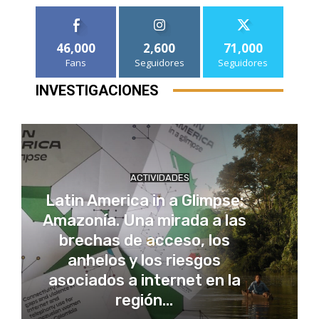
46,000
2,600
71,000
Fans
Seguidores
Seguidores
INVESTIGACIONES
ACTIVIDADES
Latin America in a Glimpse:
Amazonía. Una mirada a las
brechas de acceso, los
anhelos y los riesgos
asociados a internet en la
región...