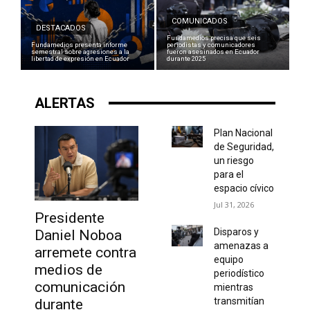
COMUNICADOS
DESTACADOS
Fundamedios precisa que seis
Fundamedios presenta informe
periodistas y comunicadores
semestral sobre agresiones a la
fueron asesinados en Ecuador
libertad de expresión en Ecuador
durante 2025
ALERTAS
Plan Nacional
de Seguridad,
un riesgo
para el
espacio cívico
Jul 31, 2026
Presidente
Disparos y
Daniel Noboa
amenazas a
arremete contra
equipo
medios de
periodístico
comunicación
mientras
transmitían
durante