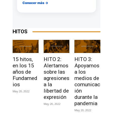
Conocer más →
HITOS
15 hitos,
HITO 2:
HITO 3:
en los 15
Alertamos
Apoyamos
años de
sobre las
a los
Fundamed
agresiones
medios de
ios
a la
comunicac
libertad de
ión
May 20, 2022
expresión
durante la
pandemia
May 20, 2022
May 20, 2022