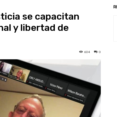
R
ticia se capacitan
al y libertad de
604
0