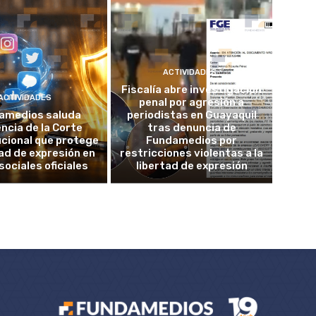
ACTIVIDADES
Fiscalía abre investigación
ACTIVIDADES
penal por agresión a
amedios saluda
periodistas en Guayaquil
ncia de la Corte
tras denuncia de
cional que protege
Fundamedios por
tad de expresión en
restricciones violentas a la
sociales oficiales
libertad de expresión