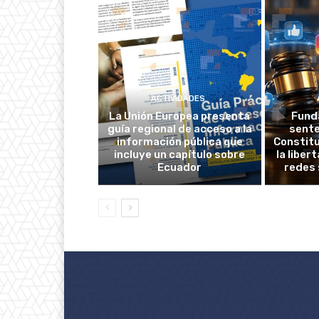
ACTIVIDADES
La Unión Europea presenta
Fund
guía regional de acceso a la
sente
información pública que
Constitu
incluye un capítulo sobre
la liber
Ecuador
redes 