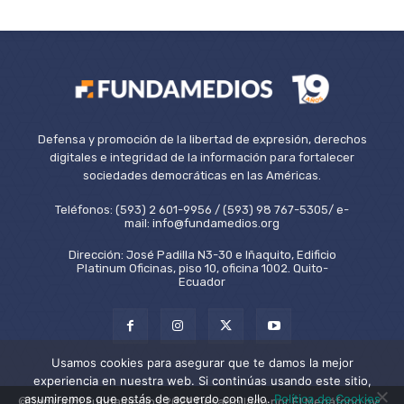
Defensa y promoción de la libertad de expresión, derechos
digitales e integridad de la información para fortalecer
sociedades democráticas en las Américas.
Teléfonos: (593) 2 601-9956 / (593) 98 767-5305/ e-
mail: info@fundamedios.org
Dirección: José Padilla N3-30 e Iñaquito, Edificio
Platinum Oficinas, piso 10, oficina 1002. Quito-
Ecuador
Usamos cookies para asegurar que te damos la mejor
experiencia en nuestra web. Si continúas usando este sitio,
asumiremos que estás de acuerdo con ello.
Política de Cookies
©Copyright Fundamedios 2021. Desarrollado por El Megáfono by