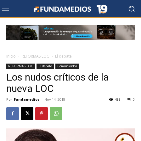
Inicio
REFORMAS LOC
El debate
REFORMAS LOC
El debate
Comunicados
Los nudos críticos de la
nueva LOC
Por
Fundamedios
-
Nov 14, 2018
498
0