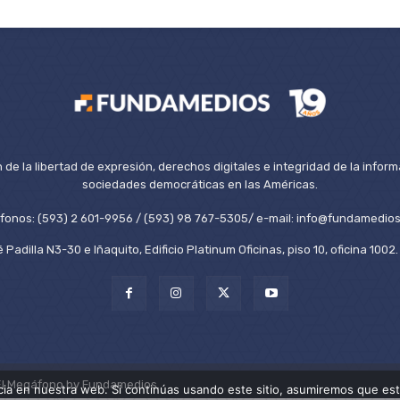
de la libertad de expresión, derechos digitales e integridad de la inform
sociedades democráticas en las Américas.
éfonos: (593) 2 601-9956 / (593) 98 767-5305/ e-mail: info@fundamedios
 Padilla N3-30 e Iñaquito, Edificio Platinum Oficinas, piso 10, oficina 100
El Megáfono by Fundamedios.
ia en nuestra web. Si continúas usando este sitio, asumiremos que est