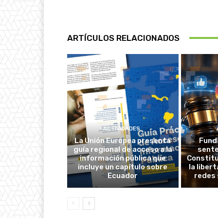
ARTÍCULOS RELACIONADOS
ACTIVIDADES
La Unión Europea presenta
Fund
guía regional de acceso a la
sente
información pública que
Constitu
incluye un capítulo sobre
la liber
Ecuador
redes 