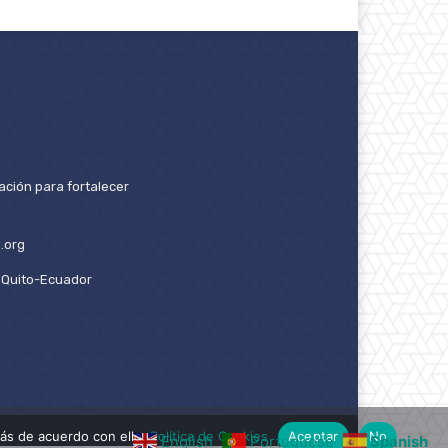
ación para fortalecer
.org
2. Quito-Ecuador
ás de acuerdo con ello.
Política de Cookies
Aceptar
No
English
Portuguese
Spanish