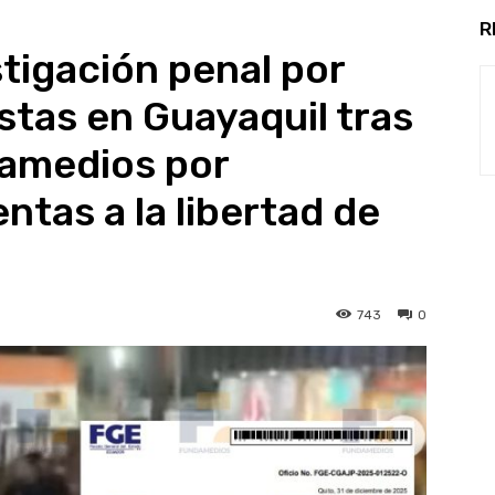
R
stigación penal por
stas en Guayaquil tras
amedios por
entas a la libertad de
743
0