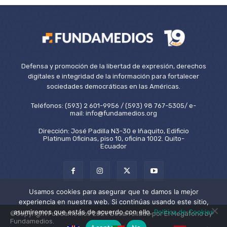
Defensa y promoción de la libertad de expresión, derechos
digitales e integridad de la información para fortalecer
sociedades democráticas en las Américas.
Teléfonos: (593) 2 601-9956 / (593) 98 767-5305/ e-
mail: info@fundamedios.org
Dirección: José Padilla N3-30 e Iñaquito, Edificio
Platinum Oficinas, piso 10, oficina 1002. Quito-
Ecuador
Usamos cookies para asegurar que te damos la mejor
experiencia en nuestra web. Si continúas usando este sitio,
asumiremos que estás de acuerdo con ello.
Política de Cookies
©Copyright Fundamedios 2021. Desarrollado por El Megáfono by
Fundamedios.