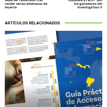
debe ser reubicado tras
Colombia y Perú— son
recibir serias amenazas de
los ganadores del
muerte
InvestigaTour II
ARTÍCULOS RELACIONADOS