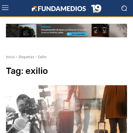
Inicio
Etiquetas
Exilio
Tag:
exilio