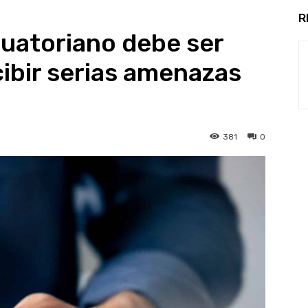
R
cuatoriano debe ser
cibir serias amenazas
381
0