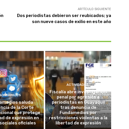
ARTÍCULO SIGUIENTE
ón
Dos periodistas debieron ser reubicados; ya
son nueve casos de exilio en este año
ACTIVIDADES
Fiscalía abre investigación
ACTIVIDADES
penal por agresión a
amedios saluda
periodistas en Guayaquil
ncia de la Corte
tras denuncia de
cional que protege
Fundamedios por
tad de expresión en
restricciones violentas a la
sociales oficiales
libertad de expresión