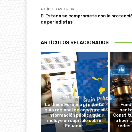
ARTÍCULO ANTERIOR
El Estado se compromete con la protecci
de periodistas
ARTÍCULOS RELACIONADOS
ACTIVIDADES
La Unión Europea presenta
Fund
guía regional de acceso a la
sente
información pública que
Constitu
incluye un capítulo sobre
la liber
Ecuador
redes 