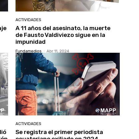
ACTIVIDADES
aje
A 11 años del asesinato, la muerte
de Fausto Valdiviezo sigue en la
impunidad
Fundamedios
-
Abr 11, 2024
ACTIVIDADES
lió
Se registra el primer periodista
ión
ecuatoriano exiliado en 2024