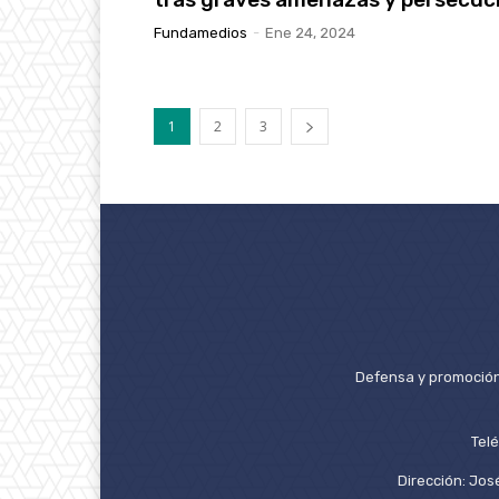
Fundamedios
-
Ene 24, 2024
1
2
3
Defensa y promoción 
Tel
Dirección: José