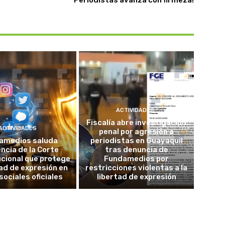
ACTIVIDADES
Fiscalía abre investigación
ACTIVIDADES
penal por agresión a
amedios saluda
periodistas en Guayaquil
ncia de la Corte
tras denuncia de
cional que protege
Fundamedios por
tad de expresión en
restricciones violentas a la
sociales oficiales
libertad de expresión