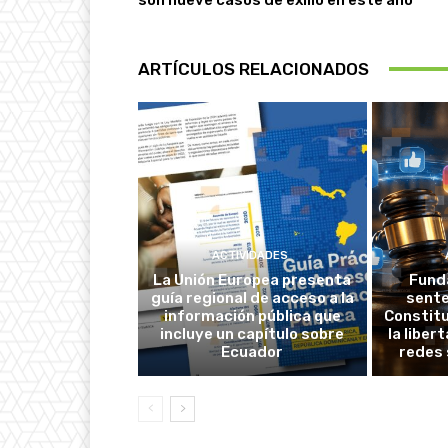
ARTÍCULOS RELACIONADOS
ACTIVIDADES
La Unión Europea presenta
Fund
guía regional de acceso a la
sente
información pública que
Constitu
incluye un capítulo sobre
la liber
Ecuador
redes 