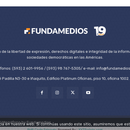
de la libertad de expresión, derechos digitales e integridad de la inform
sociedades democráticas en las Américas.
éfonos: (593) 2 601-9956 / (593) 98 767-5305/ e-mail: info@fundamedios
 Padilla N3-30 e Iñaquito, Edificio Platinum Oficinas, piso 10, oficina 100
El Megáfono by Fundamedios.
ia en nuestra web. Si continúas usando este sitio, asumiremos que est
PHP Code Snippets
Powered By :
XYZScripts.com