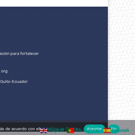
ación para fortalecer
.org
2. Quito-Ecuador
ás de acuerdo con ello.
Política de Cookies
Aceptar
No
English
Portuguese
Spanish