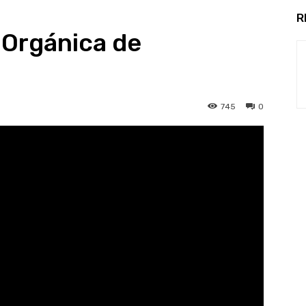
R
 Orgánica de
745
0