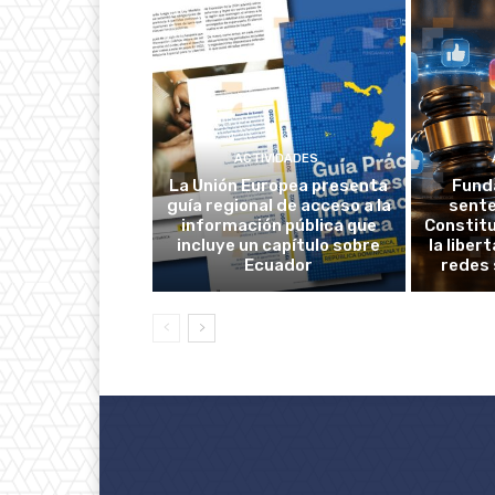
ACTIVIDADES
La Unión Europea presenta
Fund
guía regional de acceso a la
sente
información pública que
Constitu
incluye un capítulo sobre
la liber
Ecuador
redes 