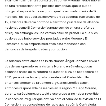
a cambio? Las fuentes consultadas por 4P y Fundamedios hablan
de una “protección” ante posibles demandas, que le puede
otorgar al expresidente un grupo que ha acumulado más de 19
matrices, 85 repetidoras, incluyendo tres cadenas nacionales de
TV, emisoras de radio por todo el territorio y un diario de alcance
nacional, como El Comercio (aunque sumido en una profunda
crisis); sin embargo, es una versión difícil de probar. Lo que sí es
obvio es que hubo servicios prestados entre Moreno y El
Fantasma, cuyo emporio mediático está manchado con
denuncias de irregularidades y corrupción.
La relación entre ambos se inició cuando Ángel González envió a
dos de sus operadores a visitar a Moreno en Ginebra, pocas
semanas antes de su retorno a Ecuador, el 26 de septiembre de
2016, para iniciar la campaña presidencial: Carlos Mantilla,
entonces director de El Comercio, y Carlos Lorefice Lynch,
entonces responsable de medios en la región. Y luego Moreno,
durante su Gobierno, protegió a ese grupo al no haber revertido
la concesión irregular que obtuvo para el canal de televisión de El
Comercio y las concesiones de radio que, según la Contraloría,