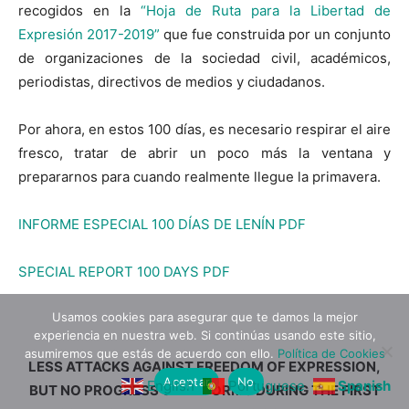
recogidos en la
“Hoja de Ruta para la Libertad de
Expresión 2017-2019”
que fue construida por un conjunto
de organizaciones de la sociedad civil, académicos,
periodistas, directivos de medios y ciudadanos.
Por ahora, en estos 100 días, es necesario respirar el aire
fresco, tratar de abrir un poco más la ventana y
prepararnos para cuando realmente llegue la primavera.
INFORME ESPECIAL 100 DÍAS DE LENÍN PDF
SPECIAL REPORT 100 DAYS PDF
Usamos cookies para asegurar que te damos la mejor
experiencia en nuestra web. Si continúas usando este sitio,
asumiremos que estás de acuerdo con ello.
Política de Cookies
LESS ATTACKS AGAINST FREEDOM OF EXPRESSION,
Aceptar
No
English
Portuguese
Spanish
BUT NO PROGRESS ON REFORMS DURING THE FIRST