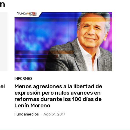
ón
INFORMES
el
Menos agresiones a la libertad de
expresión pero nulos avances en
reformas durante los 100 días de
Lenín Moreno
Fundamedios
-
Ago 31, 2017