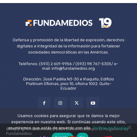
Defensa y promoción de la libertad de expresión, derechos
digitales e integridad de la información para fortalecer
sociedades democráticas en las Américas.
Teléfonos: (593) 2 601-9956 / (593) 98 767-5305/ e-
mail: info@fundamedios.org
Dirección: José Padilla N3-30 e Iñaquito, Edificio
Platinum Oficinas, piso 10, oficina 1002. Quito-
Ecuador
Usamos cookies para asegurar que te damos la mejor
experiencia en nuestra web. Si continúas usando este sitio,
asumiremos que estás de acuerdo con ello.
Política de Cookies
©Copyright Fundamedios 2021. Desarrollado por El Megáfono by
Fundamedios.