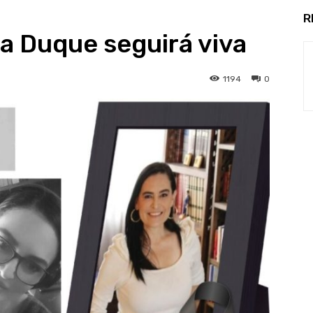
R
ra Duque seguirá viva
1194
0