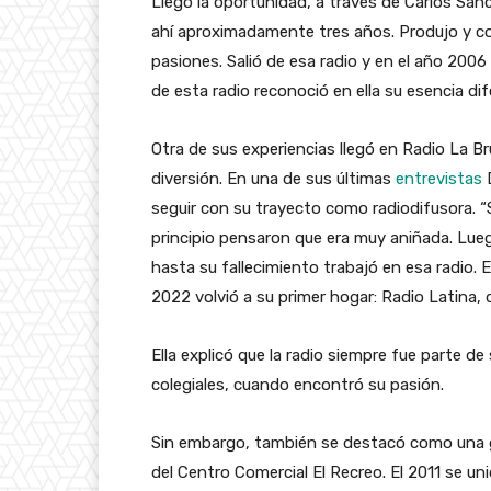
Llegó la oportunidad, a través de Carlos Sán
ahí aproximadamente tres años. Produjo y co
pasiones. Salió de esa radio y en el año 200
de esta radio reconoció en ella su esencia di
Otra de sus experiencias llegó en Radio La B
diversión. En una de sus últimas
entrevistas
D
seguir con su trayecto como radiodifusora. “S
principio pensaron que era muy aniñada. Lue
hasta su fallecimiento trabajó en esa radio.
2022 volvió a su primer hogar: Radio Latina,
Ella explicó que la radio siempre fue parte d
colegiales, cuando encontró su pasión.
Sin embargo, también se destacó como una gra
del Centro Comercial El Recreo. El 2011 se un