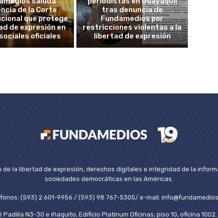
amedios saluda
periodistas en Guayaquil
ncia de la Corte
tras denuncia de
cional que protege
Fundamedios por
tad de expresión en
restricciones violentas a la
sociales oficiales
libertad de expresión
de la libertad de expresión, derechos digitales e integridad de la inform
sociedades democráticas en las Américas.
éfonos: (593) 2 601-9956 / (593) 98 767-5305/ e-mail: info@fundamedios
 Padilla N3-30 e Iñaquito, Edificio Platinum Oficinas, piso 10, oficina 100