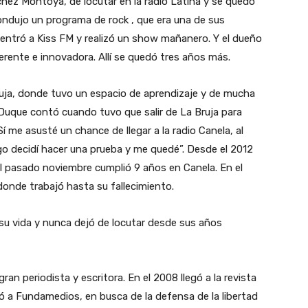
chez Montoya, de locutar en la radio Latina y se quedó
ndujo un programa de rock , que era una de sus
6 entró a Kiss FM y realizó un show mañanero. Y el dueño
ferente e innovadora. Allí se quedó tres años más.
ruja, donde tuvo un espacio de aprendizaje y de mucha
uque contó cuando tuvo que salir de La Bruja para
í me asusté un chance de llegar a la radio Canela, al
go decidí hacer una prueba y me quedé”. Desde el 2012
 El pasado noviembre cumplió 9 años en Canela. En el
 donde trabajó hasta su fallecimiento.
e su vida y nunca dejó de locutar desde sus años
n periodista y escritora. En el 2008 llegó a la revista
ió a Fundamedios, en busca de la defensa de la libertad