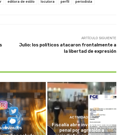
r
editora de estilo
locutora
perfil
periodista
ARTÍCULO SIGUIENTE
s
Julio: los políticos atacaron frontalmente a
la libertad de expresión
ACTIVIDADES
Fiscalía abre investigación
ACTIVIDADES
penal por agresión a