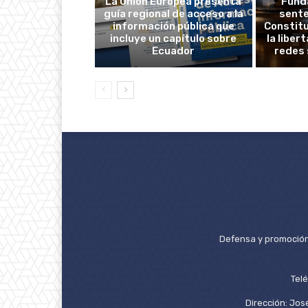
La Unión Europea presenta
Fund
guía regional de acceso a la
sente
información pública que
Constitu
incluye un capítulo sobre
la liber
Ecuador
redes 
Defensa y promoción 
Tel
Dirección: José