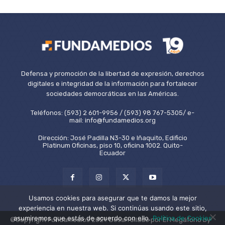
Defensa y promoción de la libertad de expresión, derechos
digitales e integridad de la información para fortalecer
sociedades democráticas en las Américas.
Teléfonos: (593) 2 601-9956 / (593) 98 767-5305/ e-
mail: info@fundamedios.org
Dirección: José Padilla N3-30 e Iñaquito, Edificio
Platinum Oficinas, piso 10, oficina 1002. Quito-
Ecuador
Usamos cookies para asegurar que te damos la mejor
experiencia en nuestra web. Si continúas usando este sitio,
asumiremos que estás de acuerdo con ello.
Política de Cookies
©Copyright Fundamedios 2021. Desarrollado por El Megáfono by