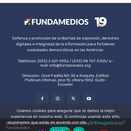
Defensa y promoción de la libertad de expresión, derechos
digitales e integridad de la información para fortalecer
sociedades democráticas en las Américas.
Teléfonos: (593) 2 601-9956 / (593) 98 767-5305/ e-
mail: info@fundamedios.org
Dirección: José Padilla N3-30 e Iñaquito, Edificio
Platinum Oficinas, piso 10, oficina 1002. Quito-
Ecuador
Usamos cookies para asegurar que te damos la mejor
experiencia en nuestra web. Si continúas usando este sitio,
asumiremos que estás de acuerdo con ello.
Política de Cookies
©Copyright Fundamedios 2021. Desarrollado por El Megáfono by
Fundamedios.