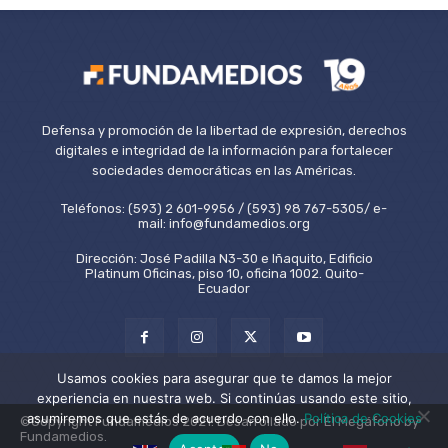
Defensa y promoción de la libertad de expresión, derechos
digitales e integridad de la información para fortalecer
sociedades democráticas en las Américas.
Teléfonos: (593) 2 601-9956 / (593) 98 767-5305/ e-
mail: info@fundamedios.org
Dirección: José Padilla N3-30 e Iñaquito, Edificio
Platinum Oficinas, piso 10, oficina 1002. Quito-
Ecuador
Usamos cookies para asegurar que te damos la mejor
experiencia en nuestra web. Si continúas usando este sitio,
asumiremos que estás de acuerdo con ello.
Política de Cookies
©Copyright Fundamedios 2021. Desarrollado por El Megáfono by
Fundamedios.