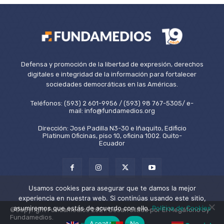
Defensa y promoción de la libertad de expresión, derechos
digitales e integridad de la información para fortalecer
sociedades democráticas en las Américas.
Teléfonos: (593) 2 601-9956 / (593) 98 767-5305/ e-
mail: info@fundamedios.org
Dirección: José Padilla N3-30 e Iñaquito, Edificio
Platinum Oficinas, piso 10, oficina 1002. Quito-
Ecuador
Usamos cookies para asegurar que te damos la mejor
experiencia en nuestra web. Si continúas usando este sitio,
asumiremos que estás de acuerdo con ello.
Política de Cookies
©Copyright Fundamedios 2021. Desarrollado por El Megáfono by
Fundamedios.
Aceptar
No