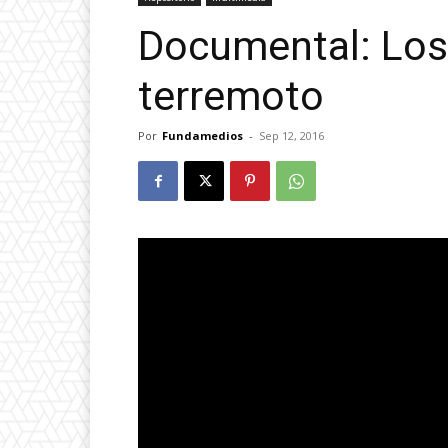
Documental: Los
terremoto
Por
Fundamedios
-
Sep 12, 2016