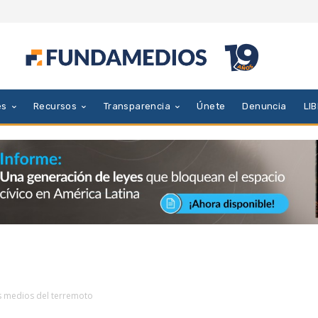
es
Recursos
Transparencia
Únete
Denuncia
LI
s medios del terremoto