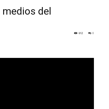
 medios del
612
0