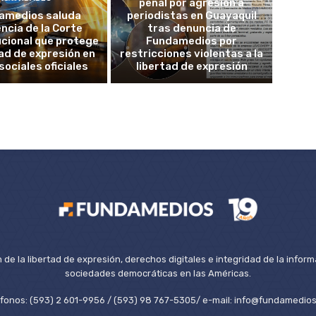
penal por agresión a
amedios saluda
periodistas en Guayaquil
ncia de la Corte
tras denuncia de
cional que protege
Fundamedios por
tad de expresión en
restricciones violentas a la
sociales oficiales
libertad de expresión
de la libertad de expresión, derechos digitales e integridad de la inform
sociedades democráticas en las Américas.
éfonos: (593) 2 601-9956 / (593) 98 767-5305/ e-mail: info@fundamedios