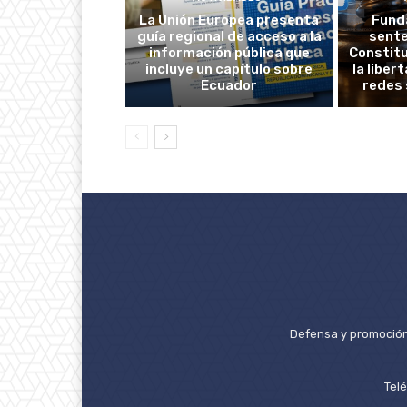
La Unión Europea presenta
Fund
guía regional de acceso a la
sente
información pública que
Constitu
incluye un capítulo sobre
la liber
Ecuador
redes 
Defensa y promoción 
Tel