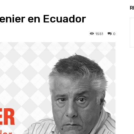
R
enier en Ecuador
1551
0