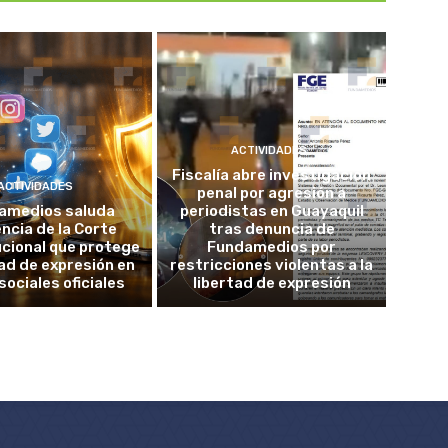
ACTIVIDADES
Fiscalía abre investigación
ACTIVIDADES
penal por agresión a
amedios saluda
periodistas en Guayaquil
ncia de la Corte
tras denuncia de
cional que protege
Fundamedios por
tad de expresión en
restricciones violentas a la
sociales oficiales
libertad de expresión