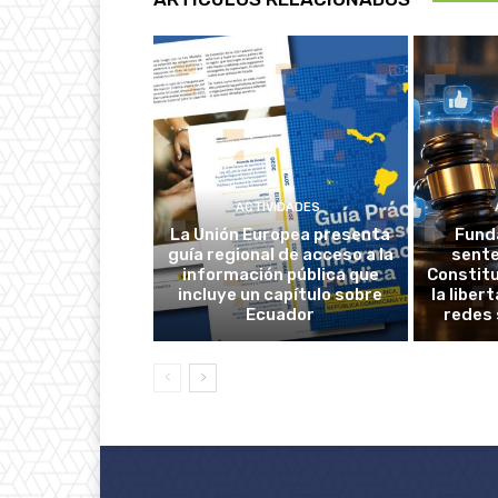
ACTIVIDADES
La Unión Europea presenta
Fund
guía regional de acceso a la
sente
información pública que
Constitu
incluye un capítulo sobre
la liber
Ecuador
redes 