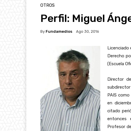
OTROS
Perfil: Miguel Áng
By
Fundamedios
Ago 30, 2016
Licenciado 
Derecho por
(Escuela Ofi
Director de
subdirector
PAIS como s
en diciemb
citado per
entonces e
Profesor de