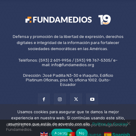
Defensa y promoción de la libertad de expresión, derechos
digitales e integridad de la información para fortalecer
sociedades democráticas en las Américas.
Teléfonos: (593) 2 601-9956 / (593) 98 767-5305/ e-
mail: info@fundamedios.org
Dirección: José Padilla N3-30 e Iñaquito, Edificio
Platinum Oficinas, piso 10, oficina 1002. Quito-
Ecuador
Usamos cookies para asegurar que te damos la mejor
experiencia en nuestra web. Si continúas usando este sitio,
asumiremos que estás de acuerdo con ello.
Política de Cookies
©Copyright Fundamedios 2021. Desarrollado por El Megáfono by
Fundamedios.
Aceptar
No
English
Portuguese
Spanish