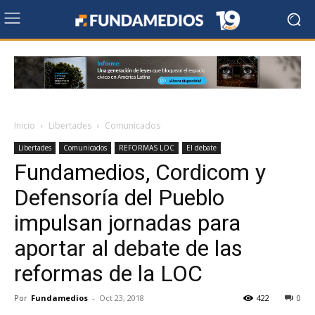
Inicio
Libertades
Comunicados
Libertades
Comunicados
REFORMAS LOC
El debate
Fundamedios, Cordicom y
Defensoría del Pueblo
impulsan jornadas para
aportar al debate de las
reformas de la LOC
Por
Fundamedios
-
Oct 23, 2018
422
0