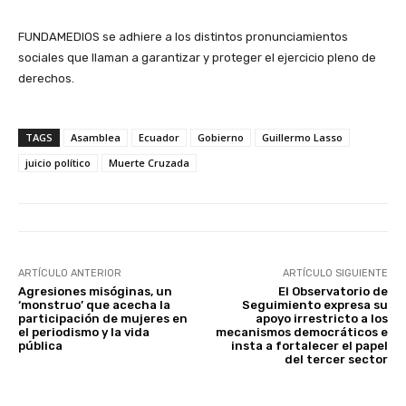
FUNDAMEDIOS se adhiere a los distintos pronunciamientos
sociales que llaman a garantizar y proteger el ejercicio pleno de
derechos.
TAGS
Asamblea
Ecuador
Gobierno
Guillermo Lasso
juicio político
Muerte Cruzada
ARTÍCULO ANTERIOR
ARTÍCULO SIGUIENTE
Agresiones misóginas, un
El Observatorio de
‘monstruo’ que acecha la
Seguimiento expresa su
participación de mujeres en
apoyo irrestricto a los
el periodismo y la vida
mecanismos democráticos e
pública
insta a fortalecer el papel
del tercer sector