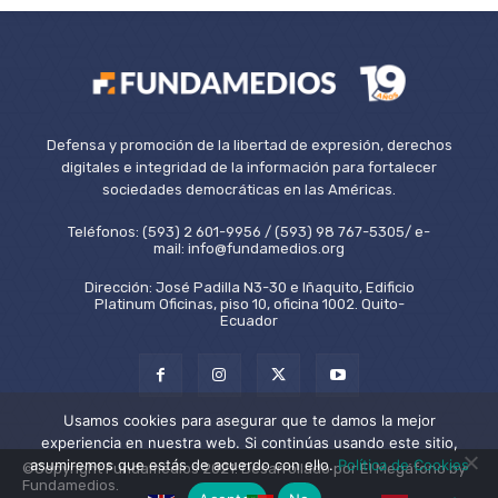
Defensa y promoción de la libertad de expresión, derechos
digitales e integridad de la información para fortalecer
sociedades democráticas en las Américas.
Teléfonos: (593) 2 601-9956 / (593) 98 767-5305/ e-
mail: info@fundamedios.org
Dirección: José Padilla N3-30 e Iñaquito, Edificio
Platinum Oficinas, piso 10, oficina 1002. Quito-
Ecuador
Usamos cookies para asegurar que te damos la mejor
experiencia en nuestra web. Si continúas usando este sitio,
asumiremos que estás de acuerdo con ello.
Política de Cookies
©Copyright Fundamedios 2021. Desarrollado por El Megáfono by
Fundamedios.