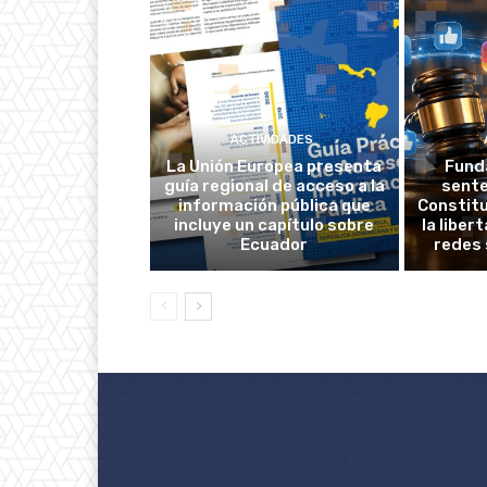
ACTIVIDADES
La Unión Europea presenta
Fund
guía regional de acceso a la
sente
información pública que
Constitu
incluye un capítulo sobre
la liber
Ecuador
redes 