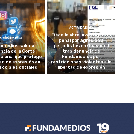
ACTIVIDADES
Fiscalía abre investigación
ACTIVIDADES
penal por agresión a
amedios saluda
periodistas en Guayaquil
ncia de la Corte
tras denuncia de
cional que protege
Fundamedios por
tad de expresión en
restricciones violentas a la
sociales oficiales
libertad de expresión