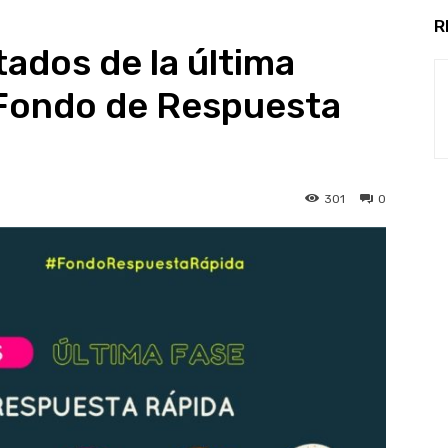
R
tados de la última
 Fondo de Respuesta
301
0