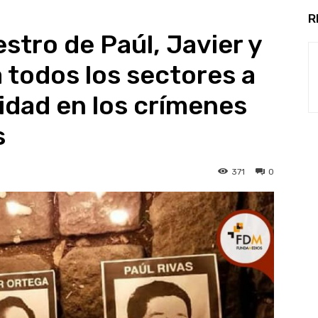
R
stro de Paúl, Javier y
 todos los sectores a
idad en los crímenes
s
371
0