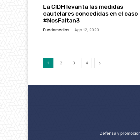
La CIDH levanta las medidas
cautelares concedidas en el caso
#NosFaltan3
Fundamedios
-
Ago 12, 2020
1
2
3
4
Defensa y promoción 