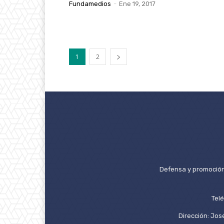
Fundamedios
-
Ene 19, 2017
1
2
Defensa y promoción 
Tel
Dirección: José