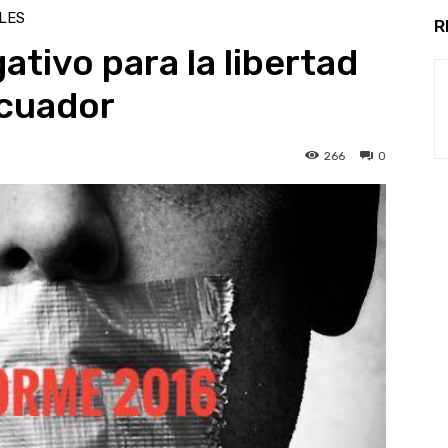
LES
R
ativo para la libertad
Ecuador
266
0