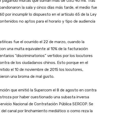
uir pagando multas que suman más de USD 40 mil. Tras
andonaron la sala y cinco días más tarde, el medio fue
por incumplir lo dispuesto en el artículo 65 de la Ley
ontenidos no aptos para el horario y tipo de audiencia
tíricas fue el ocurrido el 22 de marzo, cuando la
on una multa equivalente al 10% de la facturación
tarios “discriminatorios” vertidos por los locutores
contra de los ciudadanos chinos. Esto porque en el
tido el 10 de noviembre de 2015 los locutores,
cieron una broma de mal gusto.
anción que emitió la Supercom el 8 de agosto en contra
ostroza por haber cuestionado una subasta inversa
Servicio Nacional de Contratación Pública SERCOP. Se
 del canal por linchamiento mediático o como reza la