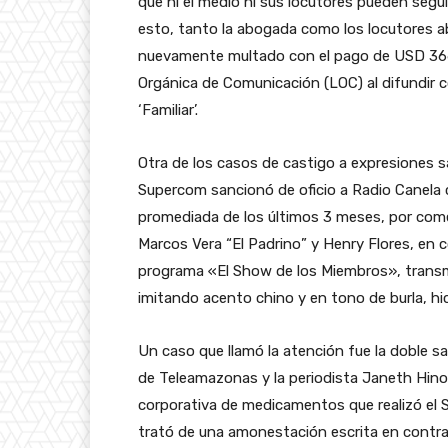
que ni el medio ni sus locutores pueden seg
esto, tanto la abogada como los locutores ab
nuevamente multado con el pago de USD 3660 
Orgánica de Comunicación (LOC) al difundir c
‘Familiar’.
Otra de los casos de castigo a expresiones sa
Supercom sancionó de oficio a Radio Canela c
promediada de los últimos 3 meses, por comen
Marcos Vera “El Padrino” y Henry Flores, en 
programa «El Show de los Miembros», transmi
imitando acento chino y en tono de burla, hi
Un caso que llamó la atención fue la doble s
de Teleamazonas y la periodista Janeth Hin
corporativa de medicamentos que realizó el 
trató de una amonestación escrita en contra