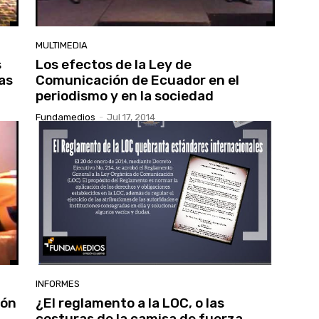
MULTIMEDIA
s
Los efectos de la Ley de
as
Comunicación de Ecuador en el
periodismo y en la sociedad
Fundamedios
-
Jul 17, 2014
INFORMES
ión
¿El reglamento a la LOC, o las
costuras de la camisa de fuerza