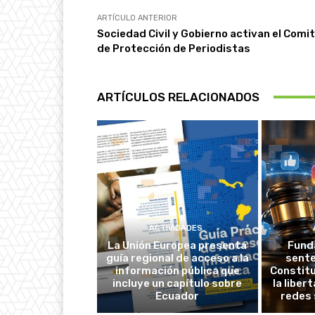
ARTÍCULO ANTERIOR
Sociedad Civil y Gobierno activan el Comi
de Protección de Periodistas
ARTÍCULOS RELACIONADOS
ACTIVIDADES
La Unión Europea presenta
Fund
guía regional de acceso a la
sente
información pública que
Constitu
incluye un capítulo sobre
la liber
Ecuador
redes 