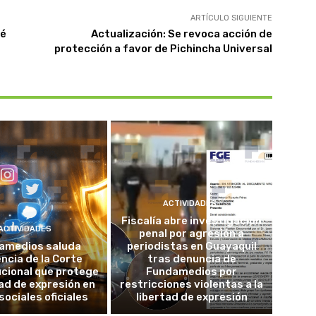
ARTÍCULO SIGUIENTE
té
Actualización: Se revoca acción de
protección a favor de Pichincha Universal
ACTIVIDADES
Fiscalía abre investigación
ACTIVIDADES
penal por agresión a
amedios saluda
periodistas en Guayaquil
ncia de la Corte
tras denuncia de
cional que protege
Fundamedios por
tad de expresión en
restricciones violentas a la
sociales oficiales
libertad de expresión