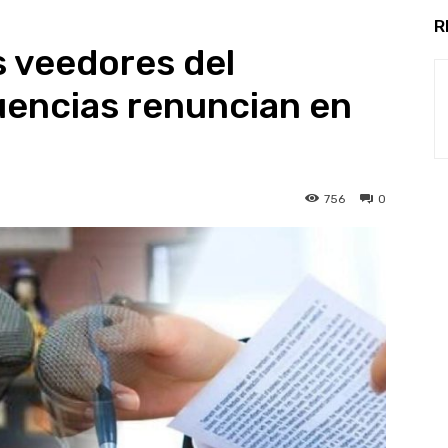
R
s veedores del
uencias renuncian en
756
0