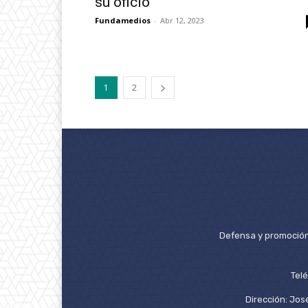
su oficio
Fundamedios
-
Abr 12, 2023
1
2
Defensa y promoción 
Tel
Dirección: José