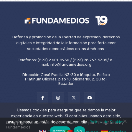
Defensa y promoción de la libertad de expresión, derechos
digitales e integridad de la información para fortalecer
sociedades democráticas en las Américas.
Teléfonos: (593) 2 601-9956 / (593) 98 767-5305/ e-
mail: info@fundamedios.org
Dirección: José Padilla N3-30 e Iñaquito, Edificio
Platinum Oficinas, piso 10, oficina 1002. Quito-
Ecuador
Usamos cookies para asegurar que te damos la mejor
experiencia en nuestra web. Si continúas usando este sitio,
asumiremos que estás de acuerdo con ello.
Política de Cookies
©Copyright Fundamedios 2021. Desarrollado por El Megáfono by
Fundamedios.
Aceptar
No