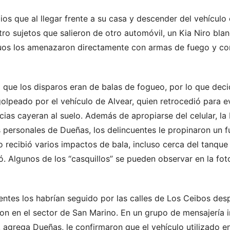
os que al llegar frente a su casa y descender del vehículo
o sujetos que salieron de otro automóvil, un Kia Niro bla
iduos los amenazaron directamente con armas de fuego y c
que los disparos eran de balas de fogueo, por lo que decid
olpeado por el vehículo de Alvear, quien retrocedió para ev
as cayeran al suelo. Además de apropiarse del celular, la 
 personales de Dueñas, los delincuentes le propinaron un f
lo recibió varios impactos de bala, incluso cerca del tanque
. Algunos de los “casquillos” se pueden observar en la fo
entes los habrían seguido por las calles de Los Ceibos des
n en el sector de San Marino. En un grupo de mensajería i
grega Dueñas, le confirmaron que el vehículo utilizado en 