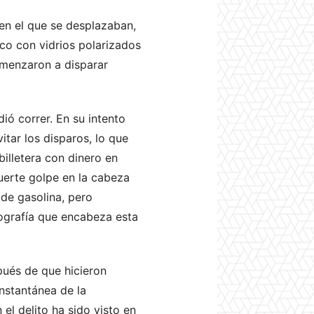
 en el que se desplazaban,
nco con vidrios polarizados
omenzaron a disparar
ió correr. En su intento
itar los disparos, lo que
billetera con dinero en
uerte golpe en la cabeza
 de gasolina, pero
tografía que encabeza esta
pués de que hicieron
nstantánea de la
el delito ha sido visto en