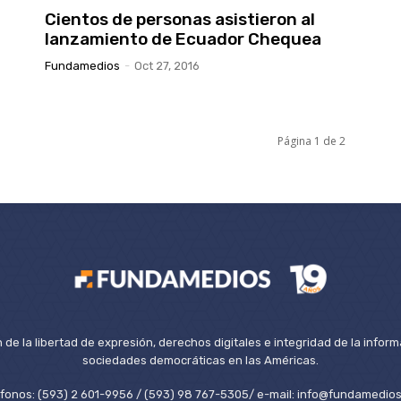
Cientos de personas asistieron al
lanzamiento de Ecuador Chequea
Fundamedios
-
Oct 27, 2016
Página 1 de 2
de la libertad de expresión, derechos digitales e integridad de la inform
sociedades democráticas en las Américas.
éfonos: (593) 2 601-9956 / (593) 98 767-5305/ e-mail: info@fundamedios