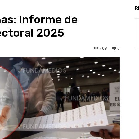
R
nas: Informe de
ectoral 2025
409
0