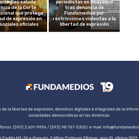
amedios saluda
periodistas en Guayaquil
ncia de la Corte
tras denuncia de
cional que protege
Fundamedios por
tad de expresión en
restricciones violentas a la
sociales oficiales
libertad de expresión
de la libertad de expresión, derechos digitales e integridad de la inform
sociedades democráticas en las Américas.
éfonos: (593) 2 601-9956 / (593) 98 767-5305/ e-mail: info@fundamedios
 Padilla N3-30 e Iñaquito, Edificio Platinum Oficinas, piso 10, oficina 100