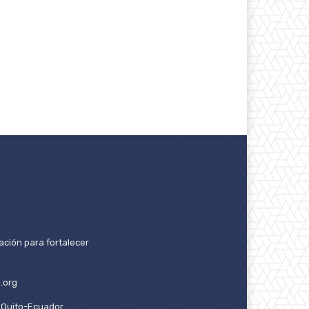
ación para fortalecer
.org
2. Quito-Ecuador