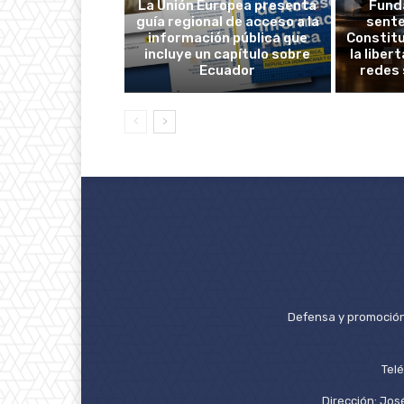
La Unión Europea presenta
Fund
guía regional de acceso a la
sente
información pública que
Constitu
incluye un capítulo sobre
la liber
Ecuador
redes 
Defensa y promoción 
Tel
Dirección: José