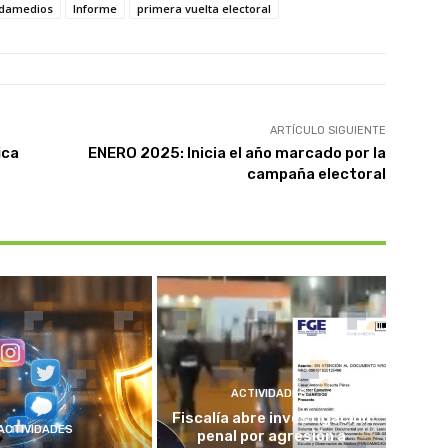
damedios
Informe
primera vuelta electoral
ARTÍCULO SIGUIENTE
ica
ENERO 2025: Inicia el año marcado por la
campaña electoral
ACTIVIDADES
Fiscalía abre investigación
ACTIVIDADES
penal por agresión a