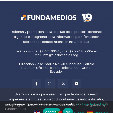
Defensa y promoción de la libertad de expresión, derechos
digitales e integridad de la información para fortalecer
sociedades democráticas en las Américas.
Teléfonos: (593) 2 601-9956 / (593) 98 767-5305/ e-
mail: info@fundamedios.org
Dirección: José Padilla N3-30 e Iñaquito, Edificio
Platinum Oficinas, piso 10, oficina 1002. Quito-
Ecuador
Usamos cookies para asegurar que te damos la mejor
experiencia en nuestra web. Si continúas usando este sitio,
asumiremos que estás de acuerdo con ello.
Política de Cookies
©Copyright Fundamedios 2021. Desarrollado por El Megáfono by
Fundamedios.
Aceptar
No