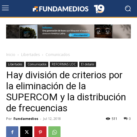
Inicio
Libertades
Comunicados
Libertades
Comunicados
REFORMAS LOC
El debate
Hay división de criterios por
la eliminación de la
SUPERCOM y la distribución
de frecuencias
Por
Fundamedios
-
Jul 12, 2018
511
0