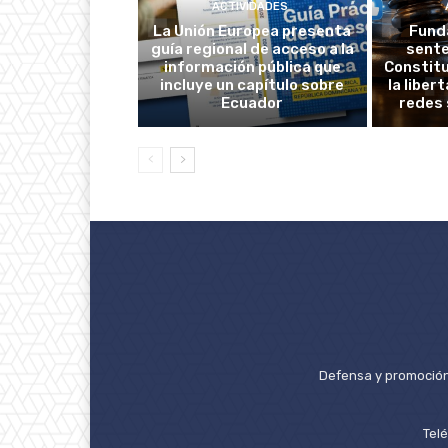
ACTIVIDADES
La Unión Europea presenta
Fund
guía regional de acceso a la
sente
información pública que
Constitu
incluye un capítulo sobre
la liber
Ecuador
redes 
Defensa y promoción 
Tel