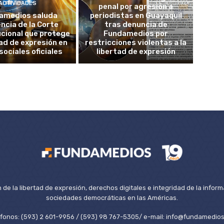
ACTIVIDADES
penal por agresión a
amedios saluda
periodistas en Guayaquil
ncia de la Corte
tras denuncia de
cional que protege
Fundamedios por
tad de expresión en
restricciones violentas a la
sociales oficiales
libertad de expresión
de la libertad de expresión, derechos digitales e integridad de la inform
sociedades democráticas en las Américas.
éfonos: (593) 2 601-9956 / (593) 98 767-5305/ e-mail: info@fundamedios