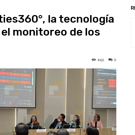
R
ties360°, la tecnología
 el monitoreo de los
462
0