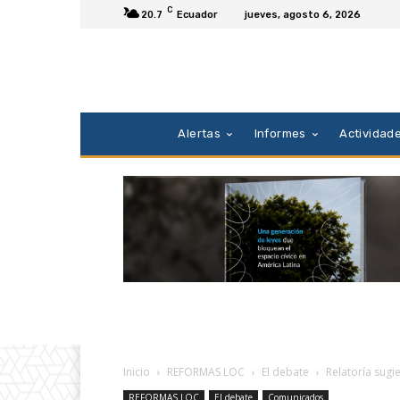
C
20.7
Ecuador
jueves, agosto 6, 2026
Alertas
Informes
Actividad
Inicio
REFORMAS LOC
El debate
Relatoría sugi
REFORMAS LOC
El debate
Comunicados