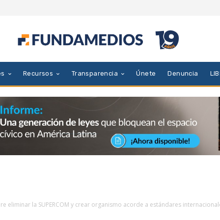
es
Recursos
Transparencia
Únete
Denuncia
LI
ere eliminar la SUPERCOM y crear organismo acorde a estándares internacional