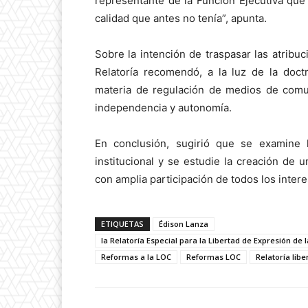
representante de la Función Ejecutiva que 
calidad que antes no tenía”, apunta.
Sobre la intención de traspasar las atrib
Relatoría recomendó, a la luz de la doct
materia de regulación de medios de comun
independencia y autonomía.
En conclusión, sugirió que se examine 
institucional y se estudie la creación de 
con amplia participación de todos los inter
ETIQUETAS
Édison Lanza
la Relatoría Especial para la Libertad de Expresión 
Reformas a la LOC
Reformas LOC
Relatoría lib