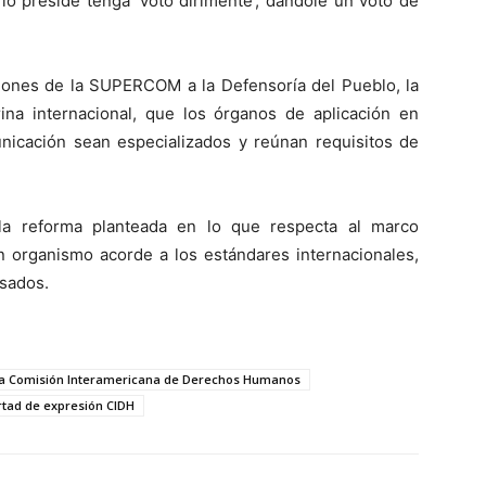
lo preside tenga ‘voto dirimente’, dándole un voto de
uciones de la SUPERCOM a la Defensoría del Pueblo, la
rina internacional, que los órganos de aplicación en
icación sean especializados y reúnan requisitos de
la reforma planteada en lo que respecta al marco
un organismo acorde a los estándares internacionales,
esados.
de la Comisión Interamericana de Derechos Humanos
ertad de expresión CIDH