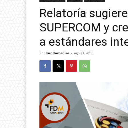
Relatoría sugiere
SUPERCOM y cre
a estándares int
Por
Fundamedios
-
Ago 23, 2018