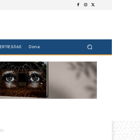
BERTIES360
Dona
es