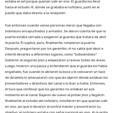
estaba el set porque querían salir en vivo. El guardia los llevó
hacia el estudio ‘A’, donde se grababa el noticiero, justo en el
pasillo que daba directo a la recepción.
Fue entonces cuando varias personas vieron que llegaba con
individuos encapuchados y armados. Se dieron cuenta de que la
puerta estaba cerrada y exigieron al guardia que tratara de abrir
la puerta. Él suplicó, pero, finalmente, rompieron la puerta.
Después, preguntaron por los gerentes, él no sabía qué decir e
intentó llevarles a diferentes lugares, como “bobeándoles”.
Subieron al segundo piso y empezaron a revisar todas las áreas.
Luego, hicieron una pausa y entendieron que el guardia los había
engañado, fue cuando le abrieron la boca y le colocaron un taco
de dinamita lo amenazaron con que les dijeron dónde estaban los
presentadores y directivos del canal o lo iban a matar. Entonces,
él tuvo que confesar que los gerentes no estaban en ese
momento en el canal. Bajaron de nuevo al primer piso y llegaron
finalmente al estudio del noticiero, insistieron en que querían salir
en vivo, así que lo llevaron al control máster y encontraron su
objetivo: el noticiero estaba con señal nacional en vivo. Al guardia