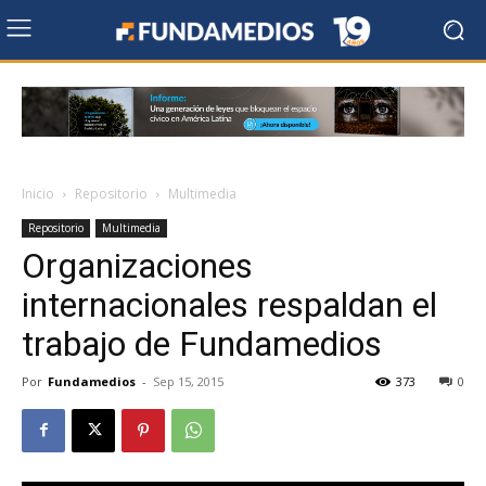
Inicio
Repositorio
Multimedia
Repositorio
Multimedia
Organizaciones
internacionales respaldan el
trabajo de Fundamedios
Por
Fundamedios
-
Sep 15, 2015
373
0