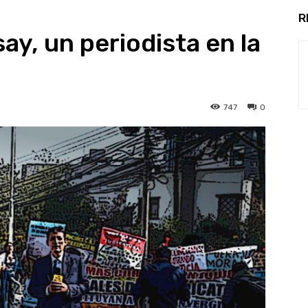
R
y, un periodista en la
747
0