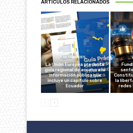
ARTÍCULOS RELACIONADOS
ACTIVIDADES
La Unión Europea presenta
Fund
guía regional de acceso a la
sente
información pública que
Constitu
incluye un capítulo sobre
la liber
Ecuador
redes 