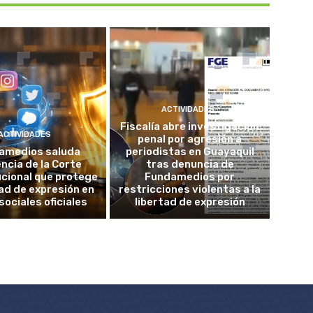
ACTIVIDADES
Fiscalía abre investigación
ACTIVIDADES
penal por agresión a
amedios saluda
periodistas en Guayaquil
ncia de la Corte
tras denuncia de
cional que protege
Fundamedios por
tad de expresión en
restricciones violentas a la
sociales oficiales
libertad de expresión