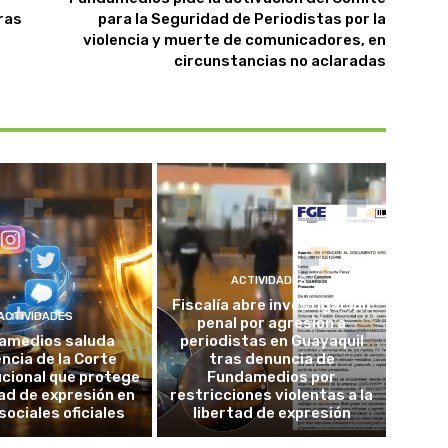
ras
para la Seguridad de Periodistas por la
violencia y muerte de comunicadores, en
circunstancias no aclaradas
ACTIVIDADES
Fiscalía abre investigación
ACTIVIDADES
penal por agresión a
amedios saluda
periodistas en Guayaquil
ncia de la Corte
tras denuncia de
cional que protege
Fundamedios por
tad de expresión en
restricciones violentas a la
sociales oficiales
libertad de expresión