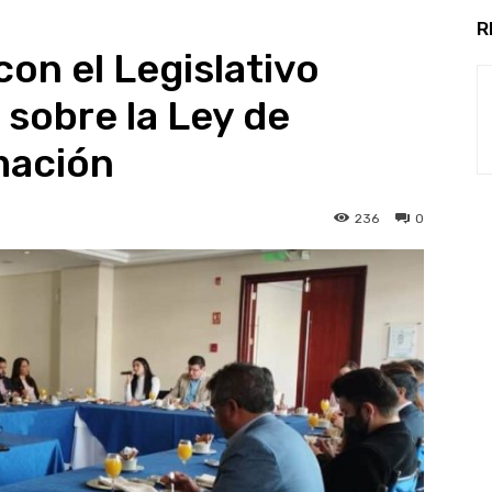
R
on el Legislativo
 sobre la Ley de
mación
236
0