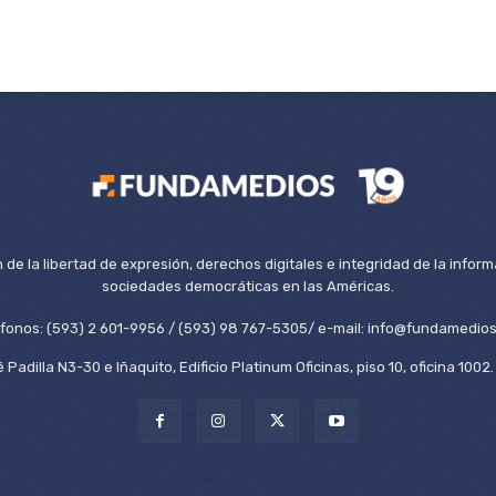
de la libertad de expresión, derechos digitales e integridad de la inform
sociedades democráticas en las Américas.
éfonos: (593) 2 601-9956 / (593) 98 767-5305/ e-mail: info@fundamedios
 Padilla N3-30 e Iñaquito, Edificio Platinum Oficinas, piso 10, oficina 100