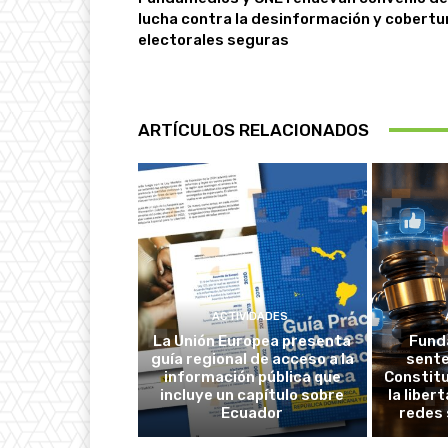
lucha contra la desinformación y cobertu
electorales seguras
ARTÍCULOS RELACIONADOS
ACTIVIDADES
La Unión Europea presenta
Fund
guía regional de acceso a la
sente
información pública que
Constitu
incluye un capítulo sobre
la liber
Ecuador
redes 