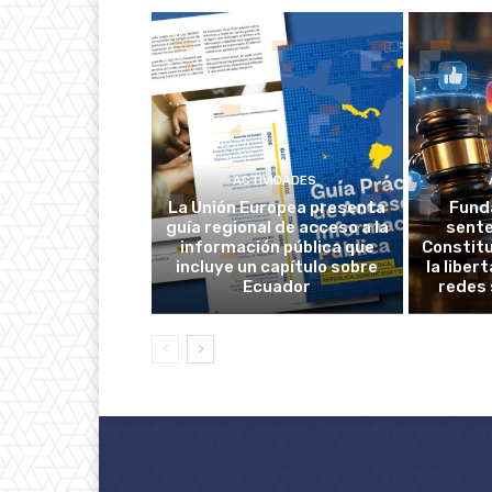
ACTIVIDADES
La Unión Europea presenta
Fund
guía regional de acceso a la
sente
información pública que
Constitu
incluye un capítulo sobre
la liber
Ecuador
redes 