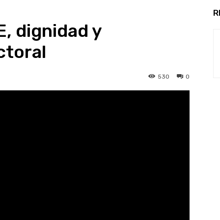
R
E, dignidad y
ctoral
530
0