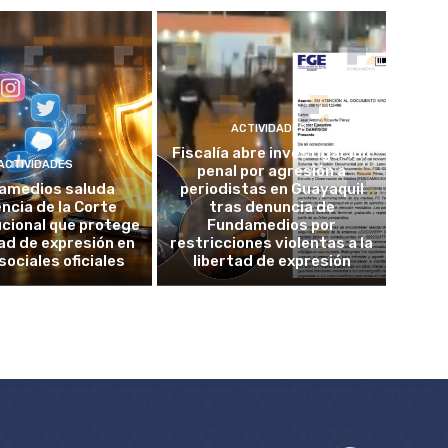
ACTIVIDADES
Fiscalía abre investigación
ACTIVIDADES
penal por agresión a
amedios saluda
periodistas en Guayaquil
ncia de la Corte
tras denuncia de
cional que protege
Fundamedios por
tad de expresión en
restricciones violentas a la
sociales oficiales
libertad de expresión