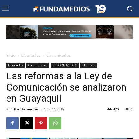
Inicio
Libertades
Comunicados
Libertades
Comunicados
REFORMAS LOC
El debate
Las reformas a la Ley de
Comunicación se analizaron
en Guayaquil
Por
Fundamedios
-
Nov 22, 2018
420
0