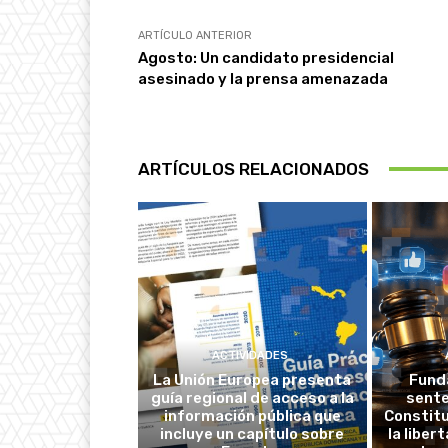
ARTÍCULO ANTERIOR
Agosto: Un candidato presidencial
asesinado y la prensa amenazada
ARTÍCULOS RELACIONADOS
ACTIVIDADES
La Unión Europea presenta
Fund
guía regional de acceso a la
sente
información pública que
Constitu
incluye un capítulo sobre
la liber