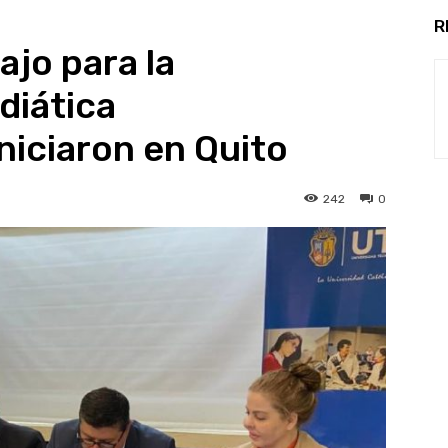
R
ajo para la
diática
iniciaron en Quito
242
0