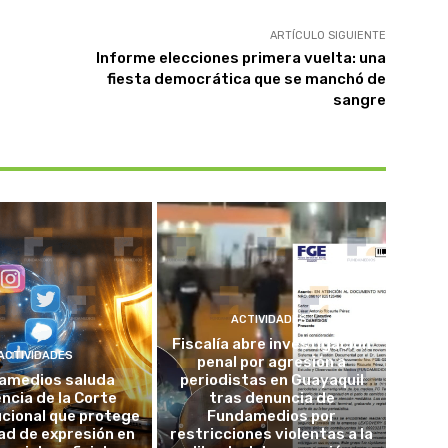
ARTÍCULO SIGUIENTE
Informe elecciones primera vuelta: una
fiesta democrática que se manchó de
sangre
ACTIVIDADES
Fiscalía abre investigación
ACTIVIDADES
penal por agresión a
amedios saluda
periodistas en Guayaquil
ncia de la Corte
tras denuncia de
cional que protege
Fundamedios por
tad de expresión en
restricciones violentas a la